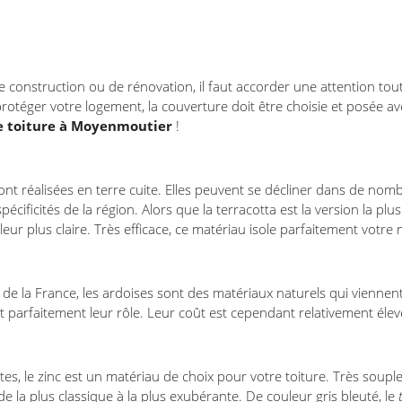
e construction ou de rénovation, il faut accorder une attention toute
protéger votre logement, la couverture doit être choisie et posée a
e toiture à Moyenmoutier
!
s sont réalisées en terre cuite. Elles peuvent se décliner dans de no
écificités de la région. Alors que la terracotta est la version la plus
eur plus claire. Très efficace, ce matériau isole parfaitement votre
 de la France, les ardoises sont des matériaux naturels qui viennent 
t parfaitement leur rôle. Leur coût est cependant relativement élev
es, le zinc est un matériau de choix pour votre toiture. Très souple,
de la plus classique à la plus exubérante. De couleur gris bleuté, le