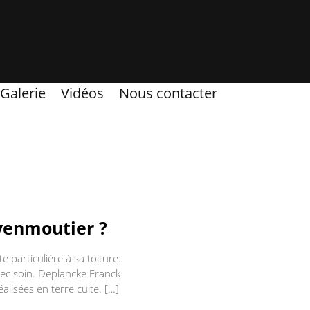
Galerie
Vidéos
Nous contacter
yenmoutier ?
 particulière à sa toiture.
avec soin. Deplancke Franck
alisées en terre cuite. […]