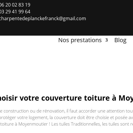
06 20 02 83 19
03 29 41 99 64
charpentedeplanckefranck@gmail.com
Nos prestations
Blog
isir votre couverture toiture à Mo
e construction ou de rénovation, il faut accorder une attention toute
protéger votre logement, la couverture doit être choisie et posée 
oiture à Moyenmoutier ! Les tuiles Traditionnelles, les tuiles sont ré