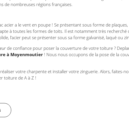
ns de nombreuses régions françaises.
ac acier a le vent en poupe ! Se présentant sous forme de plaques, 
apte à toutes les formes de toits. Il est notamment très recherché 
olide, l’acier peut se présenter sous sa forme galvanisé, laqué ou zi
eur
de confiance pour poser la couverture de votre toiture ? Deplan
ture à Moyenmoutier
! Nous nous occupons de la pose de la couve
liser votre charpente et installer votre zinguerie. Alors, faites-n
r toiture de A à Z !
s