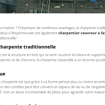
re maison ? Présentant de nombreux avantages, la charpente traditi
n situé à Moyenmoutier est également
charpentier couvreur à S
itionnelle !
 charpente traditionnelle
 est la structure en bois qui va venir soutenir la toiture et support
annes et de chevrons, la charpente ressemble à un énorme puzzle
que
a charpente est que grâce à sa forme pentue plus ou moins accentué
ace des combles peut être converti en espace de vie ou de rangemen
, c’est un atout incontestable de place, pour agrandir votre maison