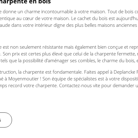
harpente en bois
le donne un charme incontournable à votre maison. Tout de bois co
ntique au cœur de votre maison. Le cachet du bois est aujourd’hu
ude dans votre intérieur digne des plus belles maisons anciennes 
le est non seulement résistante mais également bien conçue et re
 Son prix est certes plus élevé que celui de la charpente fermette,
els que la possibilité d’aménager ses combles, le charme du bois, et
truction, la charpente est fondamentale. Faites appel à Deplancke 
tué à Moyenmoutier ! Son équipe de spécialistes est à votre disposi
temps record votre charpente. Contactez-nous vite pour demander u
s