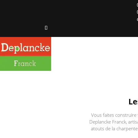
Le
Vous faites construire
Deplancke Franck, arti
atouts de la charpente 