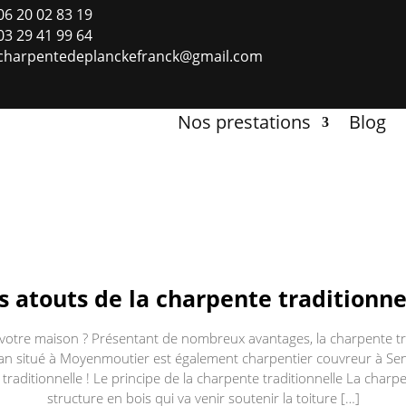
06 20 02 83 19
03 29 41 99 64
charpentedeplanckefranck@gmail.com
Nos prestations
Blog
s atouts de la charpente traditionne
 votre maison ? Présentant de nombreux avantages, la charpente trad
san situé à Moyenmoutier est également charpentier couvreur à Sen
traditionnelle ! Le principe de la charpente traditionnelle La charpen
structure en bois qui va venir soutenir la toiture […]