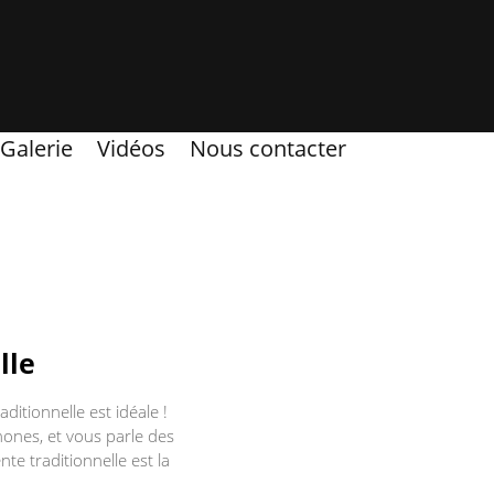
Galerie
Vidéos
Nous contacter
lle
itionnelle est idéale !
ones, et vous parle des
te traditionnelle est la