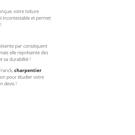
nçue, votre toiture
i incontestable et permet
!
présente par conséquent
 mais elle représente des
 sa durabilité !
Franck,
charpentier
tion pour étudier votre
n devis !