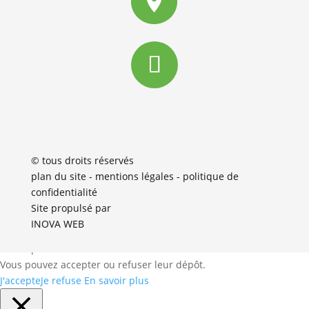
© tous droits réservés
plan du site
-
mentions légales
-
politique de
confidentialité
Site propulsé par
INOVA WEB
Ce
site dépose des cookies sur votre terminal lors de votre visite.
Vous pouvez accepter ou refuser leur dépôt.
J'accepte
Je refuse
En savoir plus